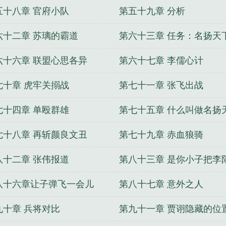
五十八章 官府小队
第五十九章 分析
六十二章 苏璃的霸道
第六十三章 任务：名扬天
六十六章 联盟心思各异
第六十七章 李儒心计
七十章 虎牢关搦战
第七十一章 张飞出战
七十四章 单殴群雄
第七十五章 什么叫做名扬
啊！
七十八章 再斩颜良文丑
第七十九章 赤血狼骑
八十二章 张伟报道
第八十三章 是你小子把李
过来的
八十六章让子弹飞一会儿
第八十七章 意外之人
九十章 兵将对比
第九十一章 贾诩隐藏的位