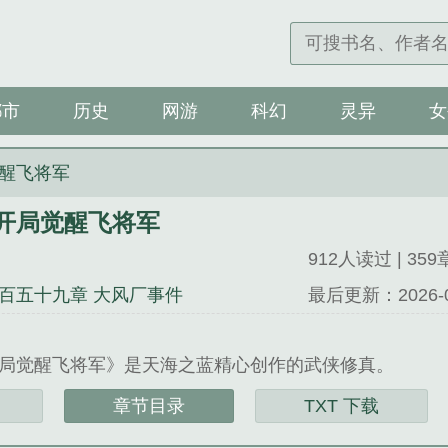
都市
历史
网游
科幻
灵异
女
醒飞将军
开局觉醒飞将军
912人读过 | 359
百五十九章 大风厂事件
最后更新：2026-07-
局觉醒飞将军》是天海之蓝精心创作的武侠修真。
章节目录
TXT 下载