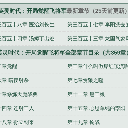
英灵时代：开局觉醒飞将军
最新章节（25天前更新
三百五十八章 医治刘长生
第三百五十七章 李阳派去
三百五十四章 汤姆丁出逃
第三百五十三章 龙国气象
英灵时代：开局觉醒飞将军全部章节目录（共359章
察使
二章觉醒
第三章什么叫做爆红顶流
六章 暗夜射杀
第七章贪狼之噬
十章修炼天魔战典
第十一章 扈三娘
十四章 连射三人
第十五章 心思单纯的李阳
十八章 孙立到来
第十九章 搦战