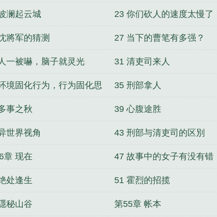
 波澜起云城
23 你们砍人的速度太慢了
 沈將军的猜测
27 当下的曹笔有多强？
0 人一被嚇，脑子就灵光
31 清吏司来人
4 环境固化行为，行为固化思
35 刑部拿人
！
 多事之秋
39 心腹途胜
 异世界视角
43 刑部与清吏司的区別
6章 现在
47 故事中的女子有没有错
不该束手就擒？
 绝处逢生
51 霍烈的招揽
 隱秘山谷
第55章 帐本