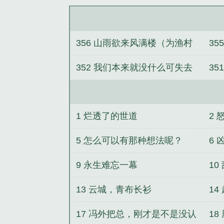
356 山雨欲来风满楼（为渔村
35
的莫言霄大佬加更）
佬
352 我们本来就没什么可失去
35
的了
1 烂透了的世道
2
5 怎么可以有那种想法呢？
6
9 永生难忘一幕
10
13 云城，青布长衫
14
17 冯外把总，刚才是不是没认
1