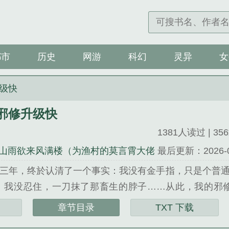
都市
历史
网游
科幻
灵异
女
级快
邪修升级快
1381人读过 | 356
6 山雨欲来风满楼（为渔村的莫言霄大佬
最后更新：2026-07-
三年，终於认清了一个事实：我没有金手指，只是个普通
 我没忍住，一刀抹了那畜生的脖子……从此，我的邪修
看得爽！】 ...
章节目录
TXT 下载
修升级快》是佚名精心创作的武侠修真。