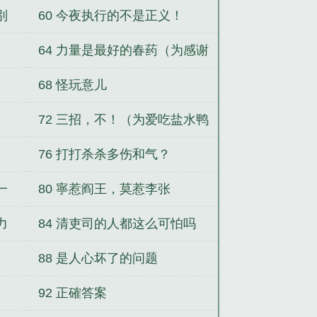
別
60 今夜执行的不是正义！
64 力量是最好的春药（为感谢
大家加更）
68 怪玩意儿
72 三招，不！（为爱吃盐水鸭
胗的龙皇道大佬加更）
76 打打杀杀多伤和气？
一
80 寧惹阎王，莫惹李张
力
84 清吏司的人都这么可怕吗
88 是人心坏了的问题
92 正確答案