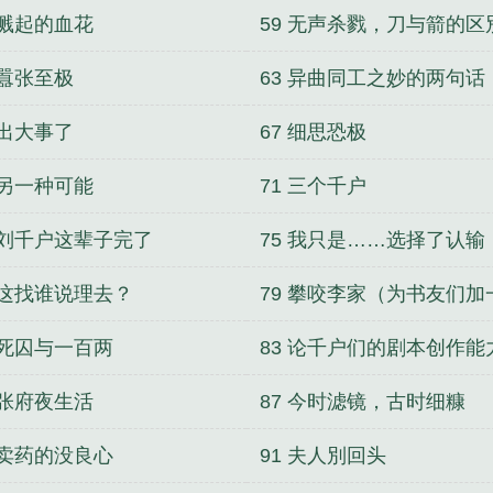
 溅起的血花
59 无声杀戮，刀与箭的区
 囂张至极
63 异曲同工之妙的两句话
 出大事了
67 细思恐极
 另一种可能
71 三个千户
4 刘千户这辈子完了
75 我只是……选择了认输
8 这找谁说理去？
79 攀咬李家（为书友们加
更）
 死囚与一百两
83 论千户们的剧本创作能
 张府夜生活
87 今时滤镜，古时细糠
 卖药的没良心
91 夫人別回头