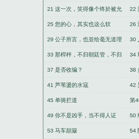
出我？
21 这一次，笑得像个终於被允
22
许做自己的孩子！
25 您的心，其实也这么软
26
29 公子所言，也並给毫无道理
3
33 那桿秤，不归朝廷管，不归
3
律法管，只归他自己管。
想
37 是否收编？
38
41 芦苇盪的水寇
42
45 单骑拦道
第4
49 你不是凶手，当不得人证
50
53 马车顛簸
54