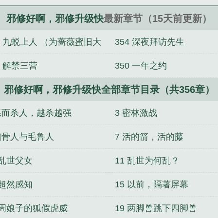
邪修好啊，邪修升级快
最新章节（15天前更新）
5 九蜕上人 （为蔷薇蜜旧大
354 深夜拜访先生
加更）
1 解禁三营
350 一年之约
邪修好啊，邪修升级快全部章节目录（共356章）
 怒而杀人，越杀越强
3 密林激战
 凶骨人与毛鲁人
7 活的箭，活的藤
 乱世父女
11 乱世为何乱？
 超然感知
15 以前，隔著屏幕
8 周娘子的狐假虎威
19 两脚兽跳下四脚兽