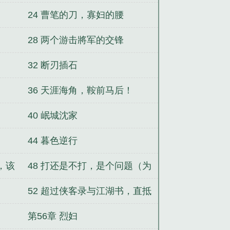
24 曹笔的刀，寡妇的腰
28 两个游击將军的交锋
32 断刃插石
36 天涯海角，鞍前马后！
40 岷城沈家
44 暮色逆行
，该
48 打还是不打，是个问题（为
落霜掛门户大佬加更）
52 超过侠客录与江湖书，直抵
仙录
第56章 烈妇