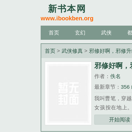
新书本网
www.ibookben.org
首页
玄幻
武侠
首页
>
武侠修真
>
邪修好啊，邪修升
邪修好啊，
作者：
佚名
最新章节：
35
加更）
我叫曹笔，穿越
女孩按在地上。
事，希望能让大家
开始阅读
《邪修好啊，邪