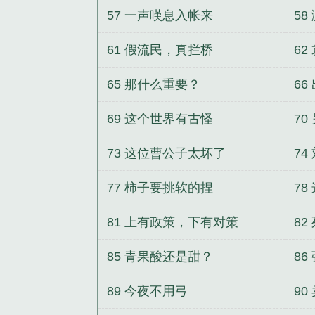
57 一声嘆息入帐来
58
61 假流民，真拦桥
62
65 那什么重要？
66
69 这个世界有古怪
70
73 这位曹公子太坏了
7
77 柿子要挑软的捏
7
81 上有政策，下有对策
82
85 青果酸还是甜？
86
89 今夜不用弓
90