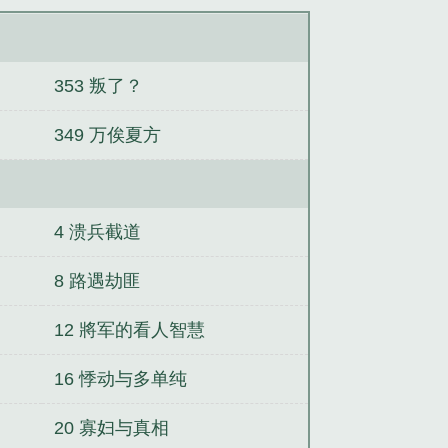
353 叛了？
349 万俟夏方
4 溃兵截道
8 路遇劫匪
12 將军的看人智慧
16 悸动与多单纯
20 寡妇与真相