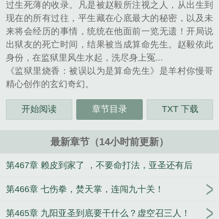
过生死薄的收录。凡是被赵毅所注视之人，从出生到
现在的所有过往，平生藏在心底最大的秘密，以及未
来将会经历的事情，统统在他面前一览无遗！开局说
出狱友的死亡时间，结果被当成算命先生。赵毅依此
身份，在监狱里风生水起，洗尽身上冤...
《监狱里烧香：被误以为是算命先生》是羊村你慢哥
精心创作的玄幻奇幻。
开始阅读
章节目录
TXT 下载
最新章节（14小时前更新）
第467章 赖皮到家了 ，不要命打法，亚圣还有后
手？！
第466章 七伤拳，焚天掌，连闯九十关！
第465章 九阳亚圣到底要干什么？虚空召三人！