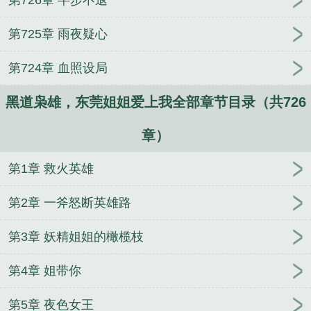
第726章 半步不退
第725章 雨夜疑心
第724章 血照设局
黑道枭雄，东莞姐姐爱上我全部章节目录（共726
章）
第1章 救火英雄
第2章 一斧怒断英雄路
第3章 妖精姐姐的橄榄枝
第4章 姐带你
第5章 夜色女王