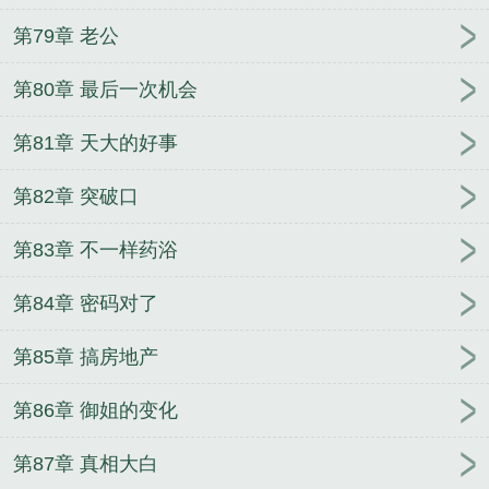
第79章 老公
第80章 最后一次机会
第81章 天大的好事
第82章 突破口
第83章 不一样药浴
第84章 密码对了
第85章 搞房地产
第86章 御姐的变化
第87章 真相大白