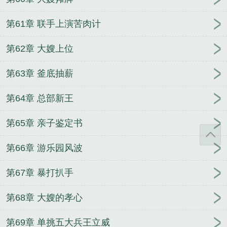
第61章 联手上演苦肉计
第62章 大嫂上位
第63章 釜底抽薪
第64章 总部新王
第65章 亲子鉴定书
第66章 游乐园风波
第67章 暴打扒手
第68章 大嫂的孝心
第69章 单挑五大兵王立威