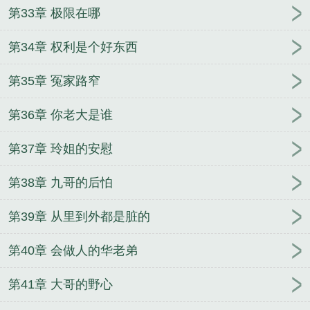
第33章 极限在哪
第34章 权利是个好东西
第35章 冤家路窄
第36章 你老大是谁
第37章 玲姐的安慰
第38章 九哥的后怕
第39章 从里到外都是脏的
第40章 会做人的华老弟
第41章 大哥的野心