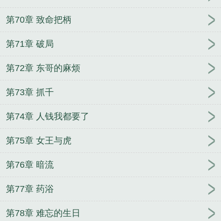
第70章 致命把柄
第71章 破局
第72章 东哥的麻烦
第73章 抓千
第74章 人钱我都要了
第75章 女王与虎
第76章 暗流
第77章 药浴
第78章 难忘的生日