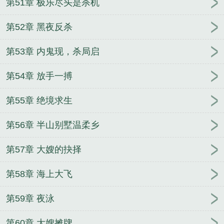
第51章 极乐尽头是杀机
第52章 黑夜反杀
第53章 内鬼现，杀局启
第54章 放手一搏
第55章 绝境求生
第56章 半山别墅温柔乡
第57章 大嫂的抉择
第58章 海上大飞
第59章 夜泳
第60章 大嫂摊牌