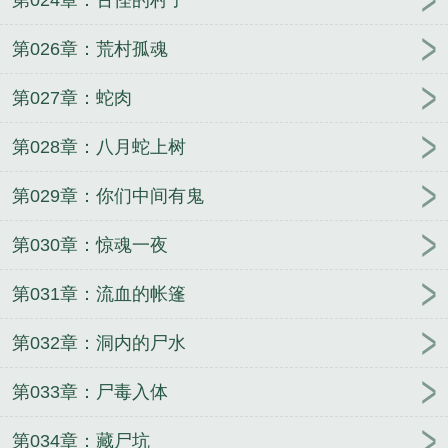
第024章：古怪的村子
第026章：荒村孤魂
第027章：蛇肉
第028章：八月蛇上树
第029章：你们中间有鬼
第030章：惊魂一夜
第031章：流血的帐篷
第032章：洞内的尸水
第033章：尸毒入体
第034章：藏尸坑