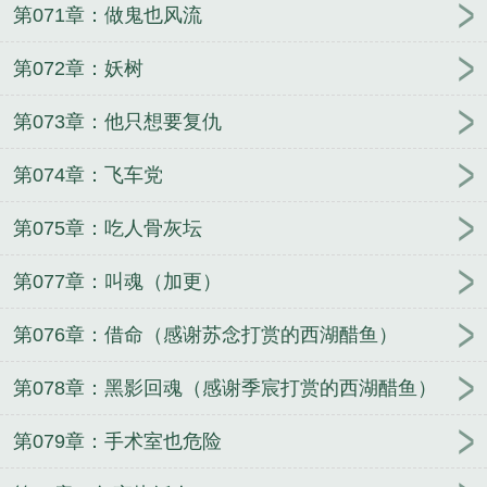
第071章：做鬼也风流
第072章：妖树
第073章：他只想要复仇
第074章：飞车党
第075章：吃人骨灰坛
第077章：叫魂（加更）
第076章：借命（感谢苏念打赏的西湖醋鱼）
第078章：黑影回魂（感谢季宸打赏的西湖醋鱼）
第079章：手术室也危险