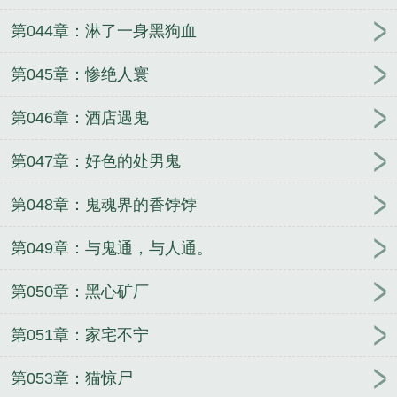
第044章：淋了一身黑狗血
第045章：惨绝人寰
第046章：酒店遇鬼
第047章：好色的处男鬼
第048章：鬼魂界的香饽饽
第049章：与鬼通，与人通。
第050章：黑心矿厂
第051章：家宅不宁
第053章：猫惊尸