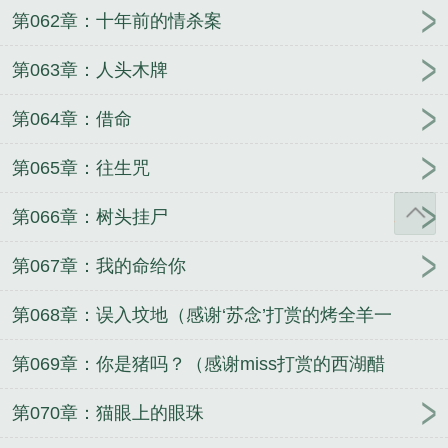
第062章：十年前的情杀案
第063章：人头木牌
第064章：借命
第065章：往生咒
第066章：树头挂尸
第067章：我的命给你
第068章：误入坟地（感谢‘苏念’打赏的烤全羊一
份！）
第069章：你是猪吗？（感谢miss打赏的西湖醋
鱼！）
第070章：猫眼上的眼珠