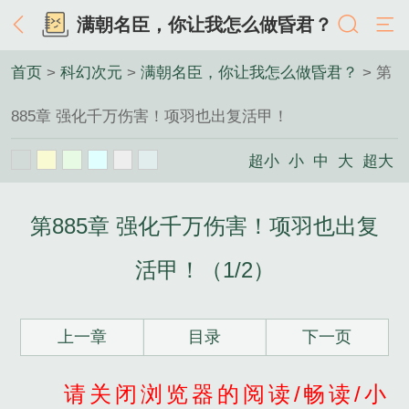
满朝名臣，你让我怎么做昏君？
首页
>
科幻次元
>
满朝名臣，你让我怎么做昏君？
> 第
885章 强化千万伤害！项羽也出复活甲！
超小
小
中
大
超大
第885章 强化千万伤害！项羽也出复
活甲！（1/2）
上一章
目录
下一页
请关闭浏览器的阅读/畅读/小