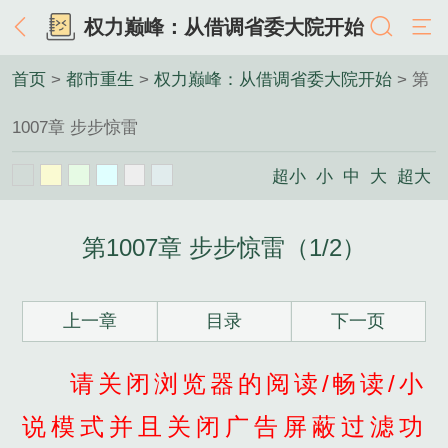
权力巅峰：从借调省委大院开始
首页
>
都市重生
>
权力巅峰：从借调省委大院开始
> 第
1007章 步步惊雷
超小
小
中
大
超大
第1007章 步步惊雷（1/2）
上一章
目录
下一页
请关闭浏览器的阅读/畅读/小
说模式并且关闭广告屏蔽过滤功